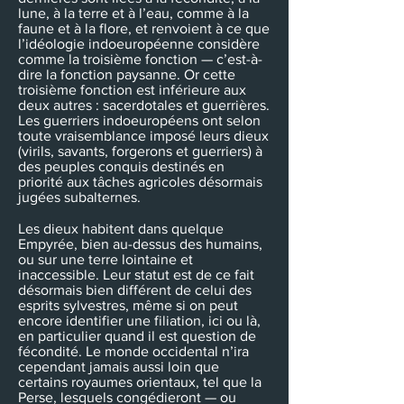
lune, à la terre et à l’eau, comme à la
faune et à la flore, et renvoient à ce que
l’idéologie indoeuropéenne considère
comme la troisième fonction — c’est-à-
dire la fonction paysanne. Or cette
troisième fonction est inférieure aux
deux autres : sacerdotales et guerrières.
Les guerriers indoeuropéens ont selon
toute vraisemblance imposé leurs dieux
(virils, savants, forgerons et guerriers) à
des peuples conquis destinés en
priorité aux tâches agricoles désormais
jugées subalternes.
Les dieux habitent dans quelque
Empyrée, bien au-dessus des humains,
ou sur une terre lointaine et
inaccessible. Leur statut est de ce fait
désormais bien différent de celui des
esprits sylvestres, même si on peut
encore identifier une filiation, ici ou là,
en particulier quand il est question de
fécondité. Le monde occidental n’ira
cependant jamais aussi loin que
certains royaumes orientaux, tel que la
Perse, lesquels congédieront — ou