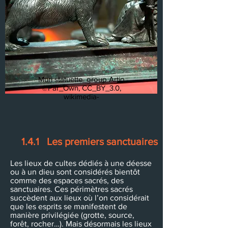
Muri statuette_group Artio
©Par_Own, CC_BY_3.0,
wikimedia-
1.4.1 Les premiers sanctuaires
​Les lieux de cultes dédiés à une déesse
ou à un dieu sont considérés bientôt
comme des espaces sacrés, des
sanctuaires. Ces périmètres sacrés
succèdent aux lieux où l’on considérait
que les esprits se manifestent de
manière privilégiée (grotte, source,
forêt, rocher…). Mais désormais les lieux