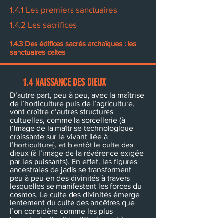
1.4.1 Les premiers sanctuaires
1.4.2 Les sacrifices
1.4.3 Des édifices sacrés archaïques : les
sanctuaires celtes
1.4 NAISSANCE DES DIEUX
D’autre part, peu à peu, avec la maîtrise
de l’horticulture puis de l’agriculture,
vont croître d’autres structures
cultuelles, comme la sorcellerie (à
l’image de la maîtrise technologique
croissante sur le vivant liée à
l’horticulture), et bientôt le culte des
dieux (à l’image de la révérence exigée
par les puissants). En effet, les figures
ancestrales de jadis se transforment
peu à peu en des divinités à travers
lesquelles se manifestent les forces du
cosmos. Le culte des divinités émerge
lentement du culte des ancêtres que
l’on considère comme les plus