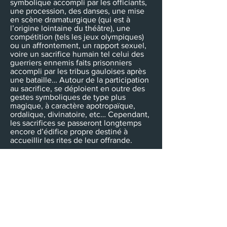
symbolique accompli par les officiants,
une procession, des danses, une mise
en scène dramaturgique (qui est à
l’origine lointaine du théâtre), une
compétition (tels les jeux olympiques)
ou un affrontement, un rapport sexuel,
voire un sacrifice humain tel celui des
guerriers ennemis faits prisonniers
accompli par les tribus gauloises après
une bataille… Autour de la participation
au sacrifice, se déploient en outre des
gestes symboliques de type plus
magique, à caractère apotropaïque,
ordalique, divinatoire, etc… Cependant,
les sacrifices se passeront longtemps
encore d’édifice propre destiné à
accueillir les rites de leur offrande.
1.4.2 Des édifices sacrés
archaïques : les sanctuaires
celtes