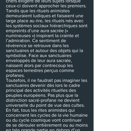
chefs exigent de leurs sujets lorsque
ceux-ci doivent approcher les premiers.
Tandis que les rituels animistes
demeuraient ludiques et faisaient une
large place au rire, les rituels nés avec
les systèmes sociaux hiérarchiques sont
empreints d’une aura sacrée («
numineuses ») inspirant la crainte et
l’admiration. Ce sentiment de
révérence se retrouve dans les
sanctuaires et autour des objets qui la
symbolise. Face aux sanctuaires
enveloppés de leur aura sacrale,
naissent alors par contrecoup les
espaces terrestres perçus comme
profanes.
Toutefois, il ne faudrait pas imaginer les
sanctuaires devenir dès lors le cadre
principal des activités rituelles des
peuples européens. Pas plus que la
distinction sacré-profane ne devient
universelle du point de vue des cultes.
En fait, tous les rites animistes qui
concernent les cycles de la vie humaine
ou du cycle cosmique vont continuer
de se dérouler entièrement ou au moins
en très grande partie en dehors d’un