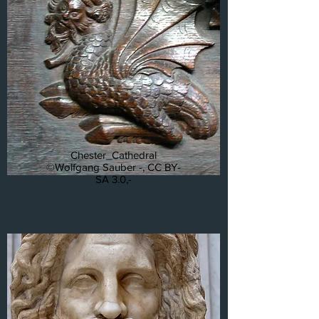
Chester_Cathedral
©Wolfgang Sauber -, CC BY-
SA 3.0,-