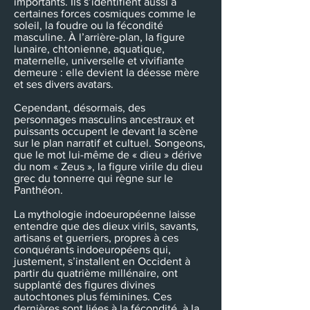
importants. Ils s’identifient aussi à
certaines forces cosmiques comme le
soleil, la foudre ou la fécondité
masculine. À l’arrière-plan, la figure
lunaire, chtonienne, aquatique,
maternelle, universelle et vivifiante
demeure : elle devient la déesse mère
et ses divers avatars.
Cependant, désormais, des
personnages masculins ancestraux et
puissants occupent le devant la scène
sur le plan narratif et cultuel. Songeons,
que le mot lui-même de « dieu » dérive
du nom « Zeus », la figure virile du dieu
grec du tonnerre qui règne sur le
Panthéon.
La mythologie indoeuropéenne laisse
entendre que des dieux virils, savants,
artisans et guerriers, propres à ces
conquérants indoeuropéens qui,
justement, s’installent en Occident à
partir du quatrième millénaire, ont
supplanté des figures divines
autochtones plus féminines. Ces
dernières sont liées à la fécondité, à la