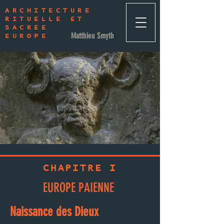
ARCHITECTURE
RITUELLE ET
SACREE
Matthieu Smyth
EUROPE
CHAPITRE I
EUROPE PAIENNE
Naissance des Dieux