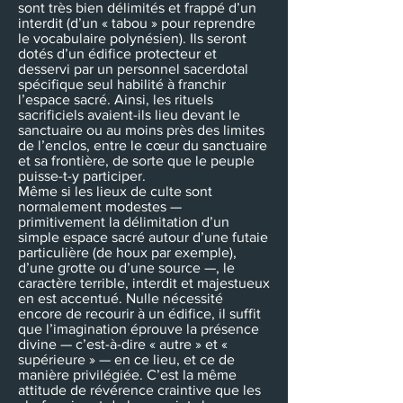
sont très bien délimités et frappé d’un
interdit (d’un « tabou » pour reprendre
le vocabulaire polynésien). Ils seront
dotés d’un édifice protecteur et
desservi par un personnel sacerdotal
spécifique seul habilité à franchir
l’espace sacré. Ainsi, les rituels
sacrificiels avaient-ils lieu devant le
sanctuaire ou au moins près des limites
de l’enclos, entre le cœur du sanctuaire
et sa frontière, de sorte que le peuple
puisse-t-y participer.
Même si les lieux de culte sont
normalement modestes —
primitivement la délimitation d’un
simple espace sacré autour d’une futaie
particulière (de houx par exemple),
d’une grotte ou d’une source —, le
caractère terrible, interdit et majestueux
en est accentué. Nulle nécessité
encore de recourir à un édifice, il suffit
que l’imagination éprouve la présence
divine — c’est-à-dire « autre » et «
supérieure » — en ce lieu, et ce de
manière privilégiée. C’est la même
attitude de révérence craintive que les